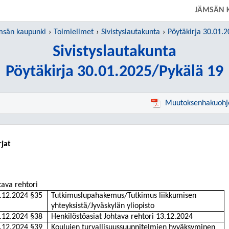
JÄMSÄN 
msän kaupunki
Toimielimet
Sivistyslautakunta
Pöytäkirja 30.01.
Sivistyslautakunta
Pöytäkirja 30.01.2025/Pykälä 19
Muutoksenhakuohj
rjat
tava rehtori
.12.2024 §35
Tutkimuslupahakemus/Tutkimus liikkumisen
yhteyksistä/Jyväskylän yliopisto
.12.2024 §38
Henkilöstöasiat Johtava rehtori 13.12.2024
.12.2024 §39
Koulujen turvallisuussuunnitelmien hyväksyminen