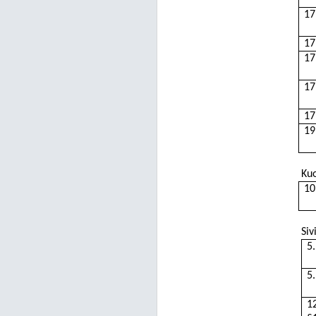
17
17
17
17
17
19
Kuo
10
Siv
5
5
1