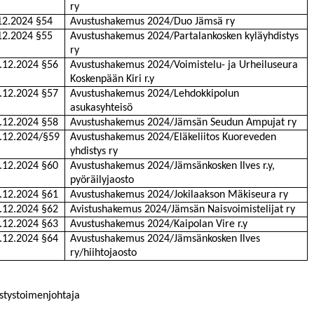
ry
12.2024 §54
Avustushakemus 2024/Duo Jämsä ry
12.2024 §55
Avustushakemus 2024/Partalankosken kyläyhdistys
ry
.12.2024 §56
Avustushakemus 2024/Voimistelu- ja Urheiluseura
Koskenpään Kiri r.y
.12.2024 §57
Avustushakemus 2024/Lehdokkipolun
asukasyhteisö
.12.2024 §58
Avustushakemus 2024/Jämsän Seudun Ampujat ry
.12.2024/§59
Avustushakemus 2024/Eläkeliitos Kuoreveden
yhdistys ry
.12.2024 §60
Avustushakemus 2024/Jämsänkosken Ilves r.y,
pyöräilyjaosto
.12.2024 §61
Avustushakemus 2024/Jokilaakson Mäkiseura ry
.12.2024 §62
Avistushakemus 2024/Jämsän Naisvoimistelijat ry
.12.2024 §63
Avustushakemus 2024/Kaipolan Vire r.y
.12.2024 §64
Avustushakemus 2024/Jämsänkosken Ilves
ry/hiihtojaosto
istystoimenjohtaja