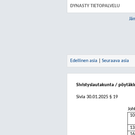
DYNASTY TIETOPALVELU
Jä
Edellinen asia
|
Seuraava asia
Sivistyslautakunta / pöytäki
Sivla
30.01.2025
§ 19
Joh
10
13
16