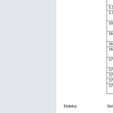
5.
5.
10
16
16
16
17
17
17
17
17
Ehdotus
Siv