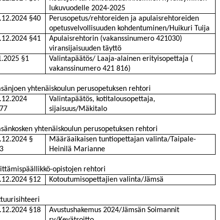
lukuvuodelle 2024-2025
.12.2024 §40
Perusopetus/rehtoreiden ja apulaisrehtoreiden
opetusvelvollisuuden kohdentuminen/Huikuri Tuija
.12.2024 §41
Apulaisrehtorin (vakanssinumero 421030)
viransijaisuuden täyttö
1.2025 §1
Valintapäätös/ Laaja-alainen erityisopettaja (
vakanssinumero 421
816)
sänjoen yhtenäiskoulun perusopetuksen rehtori
.12.2024
Valintapäätös, kotitalousopettaja,
77
sijaisuus/Mäkitalo
sänkosken yhtenäiskoulun perusopetuksen rehtori
.12.2024 §
Määräaikaisen tuntiopettajan valinta/Taipale-
3
Heinilä Marianne
ittämispäällikkö-opistojen rehtori
.12.2024 §12
Kotoutumisopettajien valinta/Jämsä
ttuurisihteeri
.12.2024 §18
Avustushakemus 2024/Jämsän Soimannit