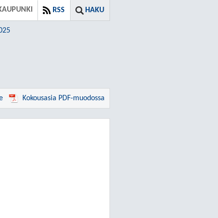
KAUPUNKI
RSS
HAKU
2025
e
Kokousasia PDF-muodossa