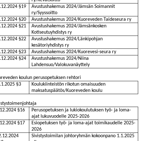
ry/Kevätsoitto
.12.2024 §19
Avustushakemus 2024/Jämsän Soimannit
ry/Syyssoitto
.12.2024 §20
Avustushakemus 2024/Kuoreveden Taideseura ry
.12.2024 §21
Avustushakemus 2024/Jämsänkosken
Kotiseutuyhdistys ry
.12.2024 §22
Avustushakemus 2024/Länkipohjan
kesätoriyhdistys ry
.12.2024 §23
Avustushakemus 2024/Kuorevesi-seura ry
.12.2024 §24
Avustushakemus 2024/Niina
Lahdensuo/Valokuvanäyttely
reveden koulun perusopetuksen rehtori
.1.2025 §3
Koulukiinteistön rikotun omaisuuden
maksatuspäätös/Kuoreveden koulu
istystoimenjohtaja
.12.2024 §16
Perusopetuksen ja lukiokoulutuksen työ- ja loma-
ajat lukuvuodelle 2025-2026
.12.2024 §17
Esiopetuksen työ- ja loma-ajat toimikaudelle 2025-
2026
2.12.2024
Sivistystoimilan johtoryhmän kokoonpano 1.1.2025