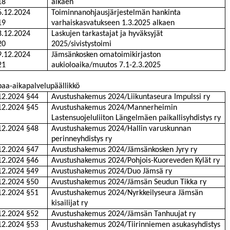
18
alkaen
6.12.2024
Toiminnanohjausjärjestelmän hankinta
19
varhaiskasvatukseen 1.3.2025 alkaen
8.12.2024
Laskujen tarkastajat ja hyväksyjät
20
2025/sivistystoimi
9.12.2024
Jämsänkosken omatoimikirjaston
21
aukioloaika/muutos 7.1-2.3.2025
aa-aikapalvelupäällikkö
12.2024 §44
Avustushakemus 2024/Liikuntaseura Impulssi ry
12.2024 §45
Avustushakemus 2024/Mannerheimin
Lastensuojeluliiton Längelmäen paikallisyhdistys ry
12.2024 §48
Avustushakemus 2024/Hallin varuskunnan
perinneyhdistys ry
12.2024 §47
Avustushakemus 2024/Jämsänkosken Jyry ry
12.2024 §46
Avustushakemus 2024/Pohjois-Kuoreveden Kylät ry
12.2024 §49
Avustushakemus 2024/Duo Jämsä ry
12.2024 §50
Avustushakemus 2024/Jämsän Seudun Tikka ry
12.2024 §51
Avustushakemus 2024/Nyrkkeilyseura Jämsän
kisailijat ry
12.2024 §52
Avustushakemus 2024/Jämsän Tanhuujat ry
12.2024 §53
Avustushakemus 2024/Tiirinniemen asukasyhdistys